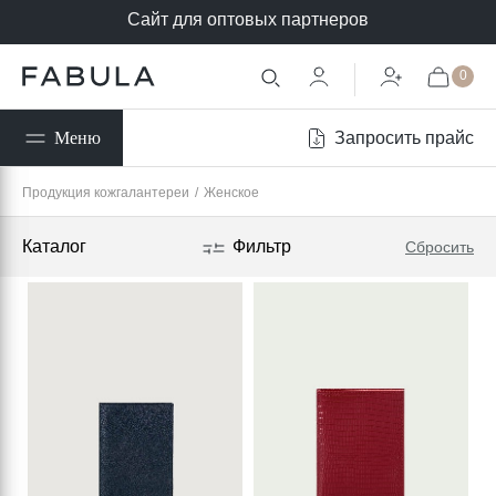
Сайт для оптовых партнеров
0
Запросить прайс
Меню
Продукция кожгалантереи
/
Женское
Каталог
Фильтр
Сбросить