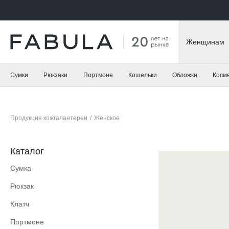
Женщинам
Сумки
Рюкзаки
Портмоне
Кошельки
Обложки
Косм
Продукция кожгалантереи
/
Женское
Каталог
Сумка
Рюкзак
Клатч
Портмоне