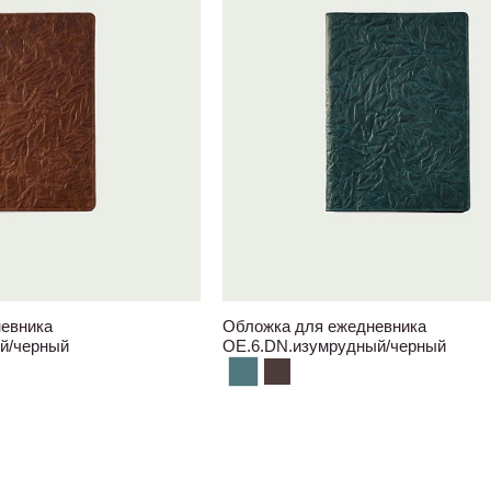
евника
Обложка для ежедневника
й/черный
OE.6.DN.изумрудный/черный