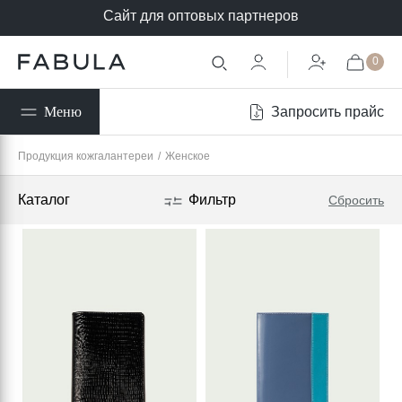
Сайт для оптовых партнеров
0
Запросить прайс
Меню
Продукция кожгалантереи
/
Женское
Каталог
Фильтр
Сбросить