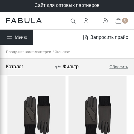
Сайт для оптовых партнеров
0
Запросить прайс
Меню
Продукция кожгалантереи
/
Женское
Каталог
Фильтр
Сбросить