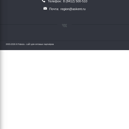
Телефон:
8 (8412) 500-510
Почта:
region@askent.ru
2003-2026 © Fabula - сайт для оптовых партнёров