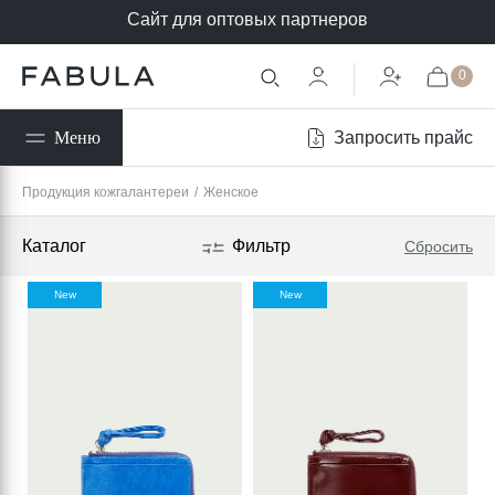
Сайт для оптовых партнеров
0
Запросить прайс
Меню
Продукция кожгалантереи
/
Женское
Каталог
Фильтр
Сбросить
New
New