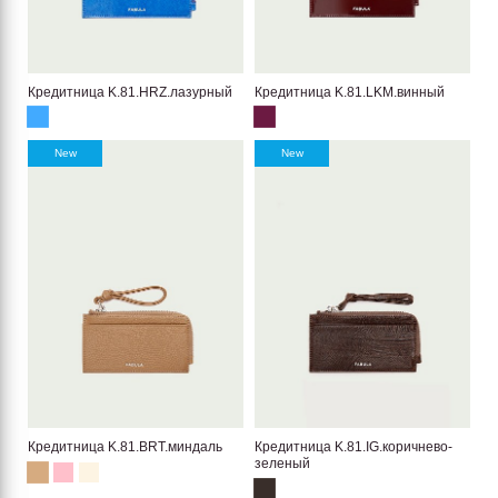
Кредитница K.81.HRZ.лазурный
Кредитница K.81.LKM.винный
New
New
Кредитница K.81.BRT.миндаль
Кредитница K.81.IG.коричнево-
зеленый