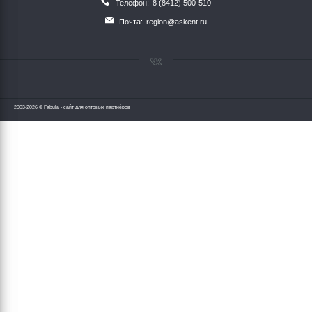
Телефон:
8 (8412) 500-510
Почта:
region@askent.ru
2003-2026 © Fabula - сайт для оптовых партнёров