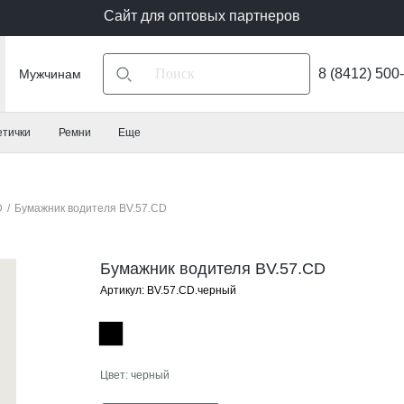
Сайт для оптовых партнеров
8 (8412) 500
Мужчинам
етички
Ремни
Еще
D
/
Бумажник водителя BV.57.CD
Бумажник водителя BV.57.CD
Артикул: BV.57.CD.черный
Цвет: черный