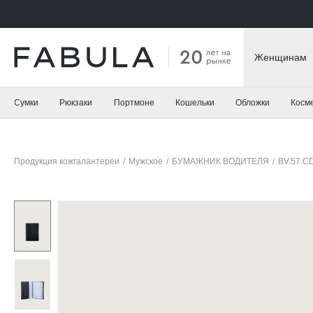
Женщинам
Сумки
Рюкзаки
Портмоне
Кошельки
Обложки
Косм
Продукция кожгалантереи
/
Мужское
/
БУМАЖНИК ВОДИТЕЛЯ
/
BV.57.C