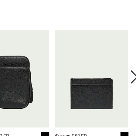
7.FP
Футляр F.93.FP