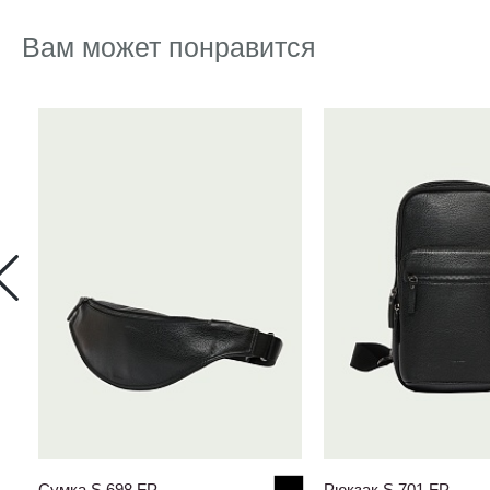
Вам может понравится
Cумка S.698.FP
Рюкзак S.701.FP