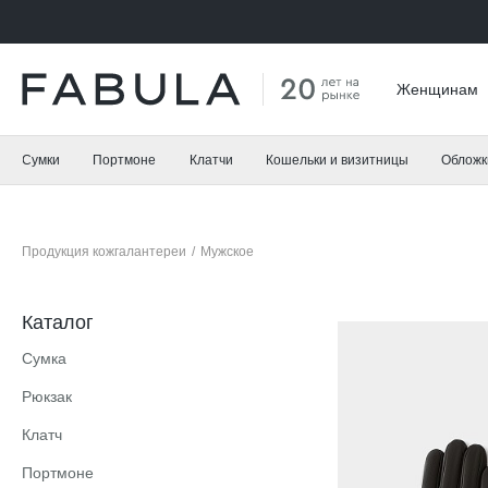
Женщинам
Сумки
Портмоне
Клатчи
Кошельки и визитницы
Обложк
Продукция кожгалантереи
/
Мужское
Каталог
Сумка
Рюкзак
Клатч
Портмоне