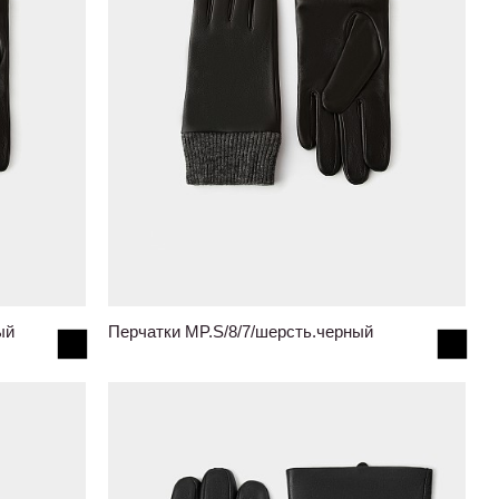
ый
Перчатки MP.S/8/7/шерсть.черный