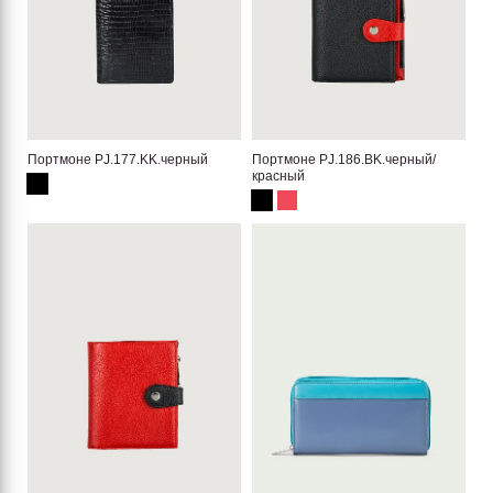
Портмоне PJ.177.KK.черный
Портмоне PJ.186.BK.черный/
красный