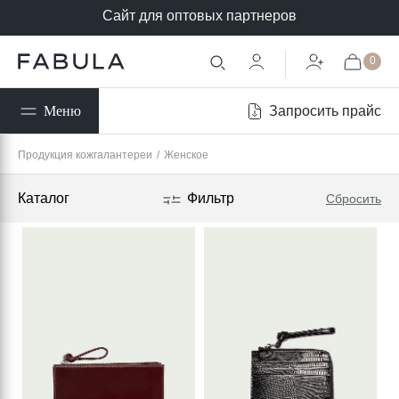
Сайт для оптовых партнеров
0
Запросить прайс
Меню
Продукция кожгалантереи
/
Женское
Каталог
Фильтр
Сбросить