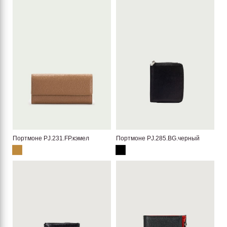
Портмоне PJ.231.FP.кэмел
Портмоне PJ.285.BG.черный