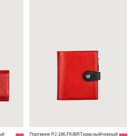
ый
Портмоне PJ.186.FK/BRT.красный/черный