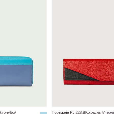
H.голубой
Портмоне PJ.223.BK.красный/черн