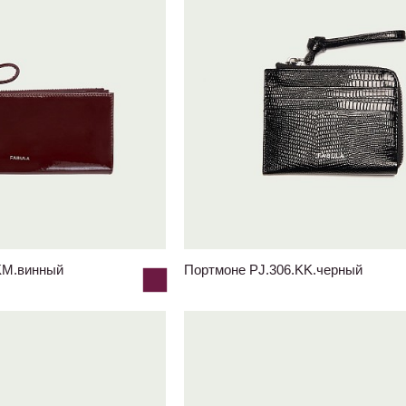
KM.винный
Портмоне PJ.306.KK.черный