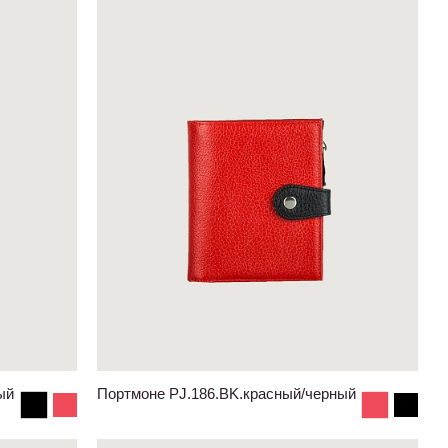
ый
Портмоне PJ.186.BK.красный/черный