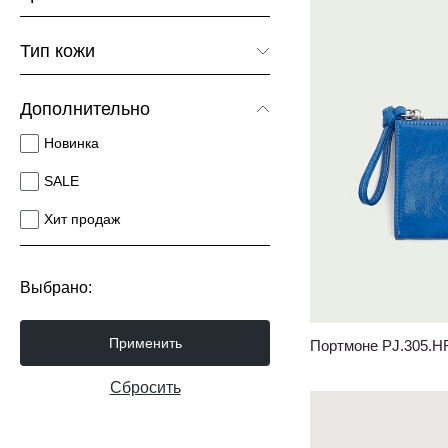
Коричневый
Тип кожи
Красный
Гладкая кожа
Синий
Дополнительно
Мелкозернистая кожа
Черный
Новинка
Крупнозернистая кожа
SALE
Фактурная кожа
Хит продаж
Кожа рептилия
Анилин
Выбрано:
Полуанилин
Применить
Портмоне PJ.305.H
Сбросить