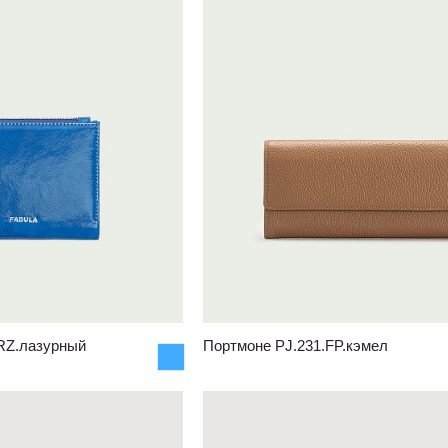
RZ.лазурный
Портмоне PJ.231.FP.кэмел