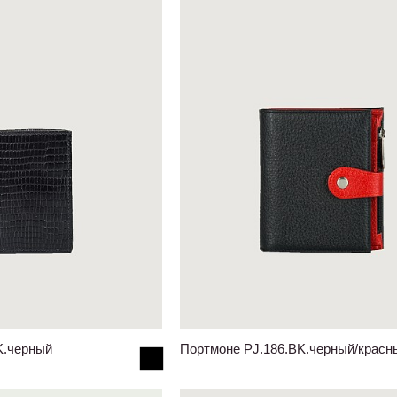
K.черный
Портмоне PJ.186.BK.черный/красн