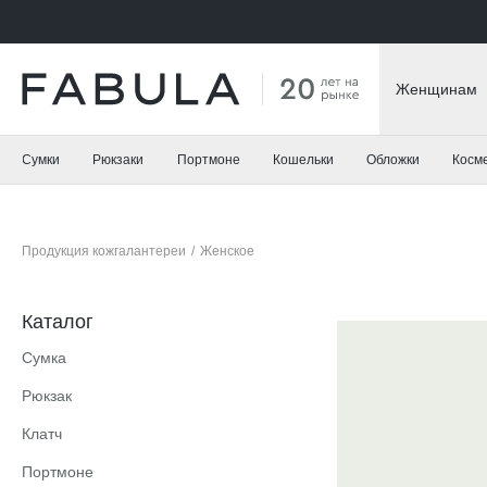
Женщинам
Сумки
Рюкзаки
Портмоне
Кошельки
Обложки
Косм
Продукция кожгалантереи
/
Женское
Каталог
Сумка
Рюкзак
Клатч
Портмоне