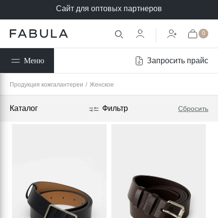
Сайт для оптовых партнеров
0
Запросить прайс
Меню
Продукция кожгалантереи
/
Женское
Каталог
Фильтр
Сбросить