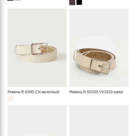
Ремень R.93/95.CN.молочный
Ремень R.93/105.VV1633.хумус