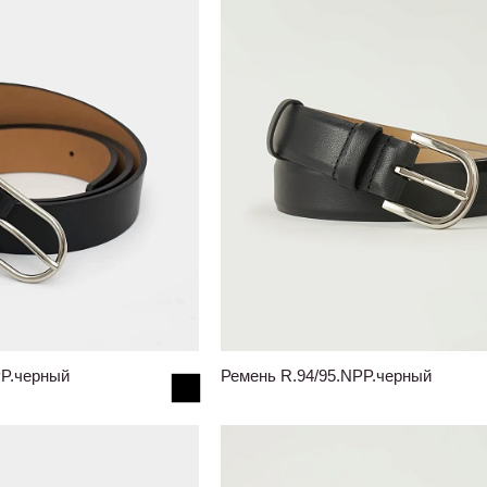
PP.черный
Ремень R.94/95.NPP.черный