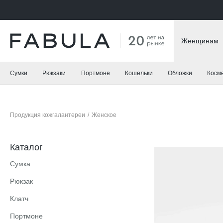
Женщинам
Сумки
Рюкзаки
Портмоне
Кошельки
Обложки
Косм
Продукция кожгалантереи
/
Женское
Каталог
Сумка
Рюкзак
Клатч
Портмоне