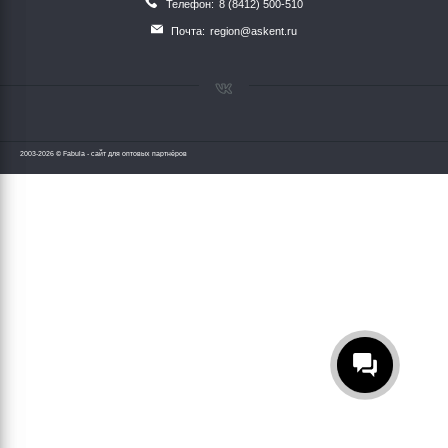
Телефон:
8 (8412) 500-510
Почта:
region@askent.ru
2003-2026 © Fabula - сайт для оптовых партнёров