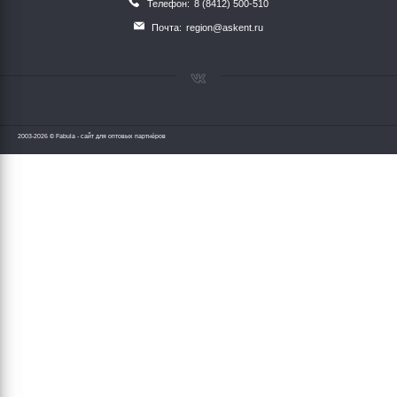
Телефон:
8 (8412) 500-510
Почта:
region@askent.ru
2003-2026 © Fabula - сайт для оптовых партнёров