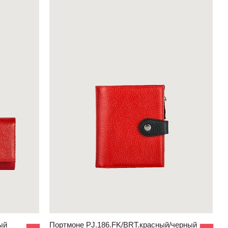
ый
Портмоне PJ.186.FK/BRT.красный/черный