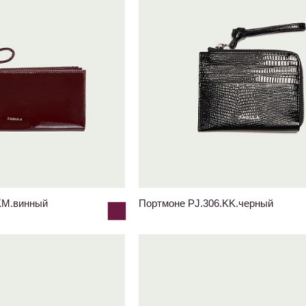
KM.винный
Портмоне PJ.306.KK.черный