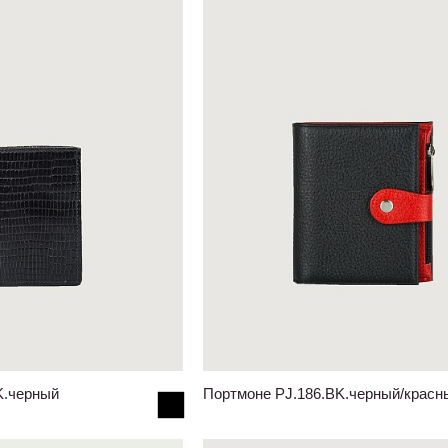
K.черный
Портмоне PJ.186.BK.черный/красн