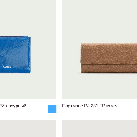
RZ.лазурный
Портмоне PJ.231.FP.кэмел