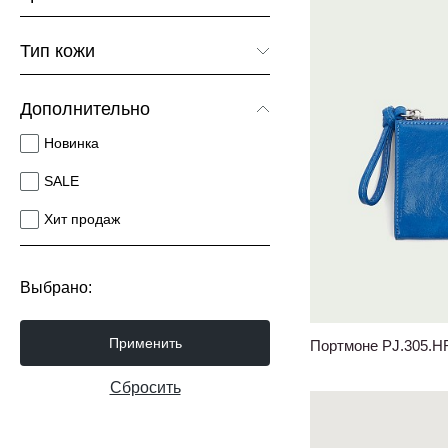
Коричневый
Тип кожи
Красный
Гладкая кожа
Синий
Дополнительно
Мелкозернистая кожа
Черный
Новинка
Крупнозернистая кожа
SALE
Фактурная кожа
Хит продаж
Кожа рептилия
Анилин
Выбрано:
Полуанилин
Применить
Портмоне PJ.305.H
Сбросить