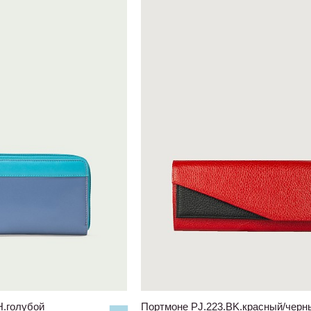
H.голубой
Портмоне PJ.223.BK.красный/черн