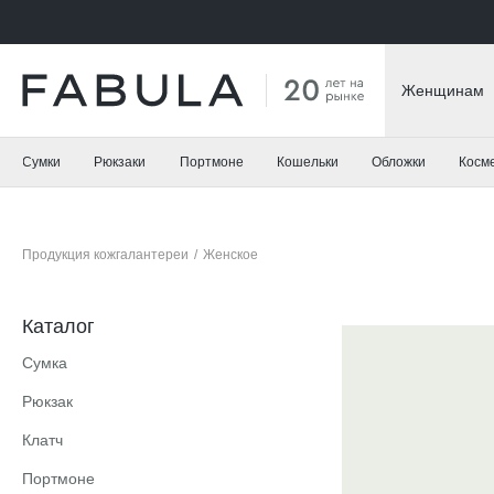
Женщинам
Сумки
Рюкзаки
Портмоне
Кошельки
Обложки
Косм
Продукция кожгалантереи
/
Женское
Каталог
Сумка
Рюкзак
Клатч
Портмоне