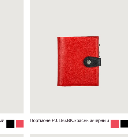
ый
Портмоне PJ.186.BK.красный/черный