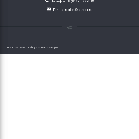
Телефон:
8 (8412) 500-510
Почта:
region@askent.ru
2003-2026 © Fabula - сайт для оптовых партнёров