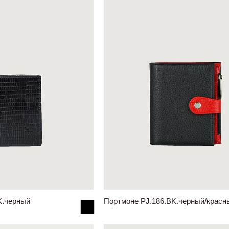
K.черный
Портмоне PJ.186.BK.черный/красн