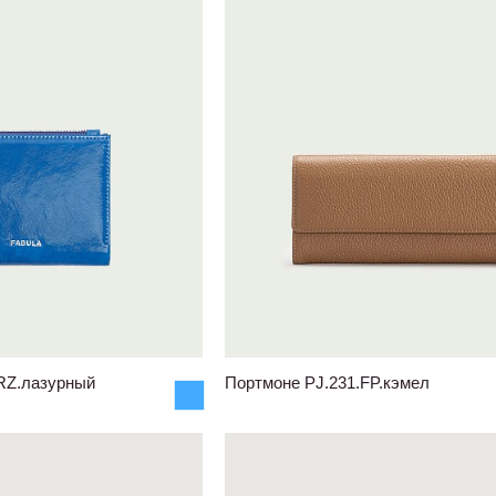
RZ.лазурный
Портмоне PJ.231.FP.кэмел