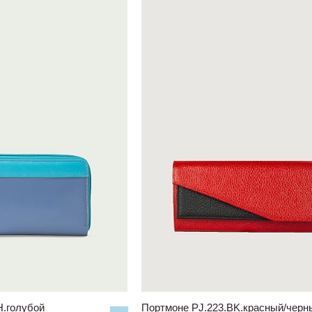
H.голубой
Портмоне PJ.223.BK.красный/черн