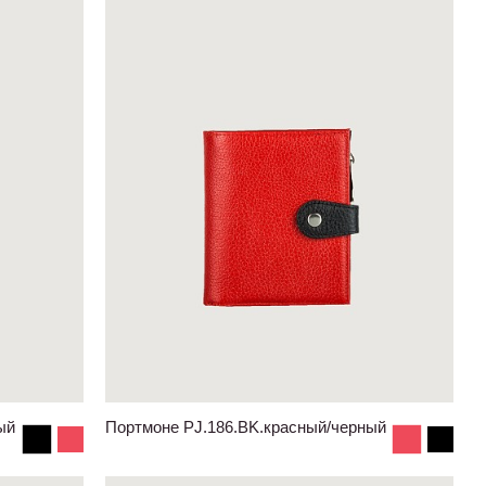
ый
Портмоне PJ.186.BK.красный/черный