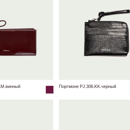
KM.винный
Портмоне PJ.306.KK.черный