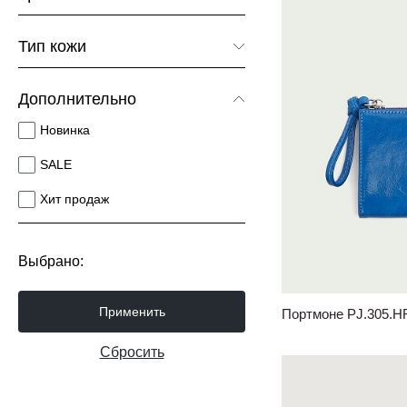
Коричневый
Тип кожи
Красный
Гладкая кожа
Синий
Дополнительно
Мелкозернистая кожа
Черный
Новинка
Крупнозернистая кожа
SALE
Фактурная кожа
Хит продаж
Кожа рептилия
Анилин
Выбрано:
Полуанилин
Применить
Портмоне PJ.305.H
Сбросить