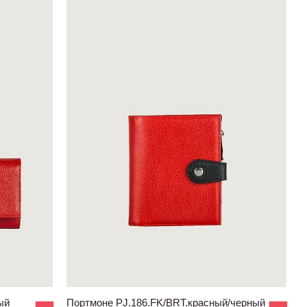
ый
Портмоне PJ.186.FK/BRT.красный/черный