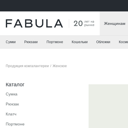
Женщинам
Сумки
Рюкзаки
Портмоне
Кошельки
Обложки
Косм
Продукция кожгалантереи
/
Женское
Каталог
Сумка
Рюкзак
Клатч
Портмоне