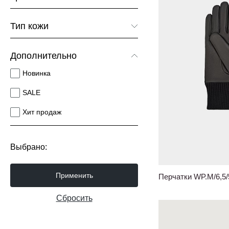
Черный
Тип кожи
Гладкая кожа
Дополнительно
Велюр
Новинка
SALE
Хит продаж
Выбрано:
Применить
Перчатки WP.M/6,5
Сбросить