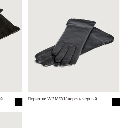
ый
Перчатки WP.M/7/1/шерсть.черный