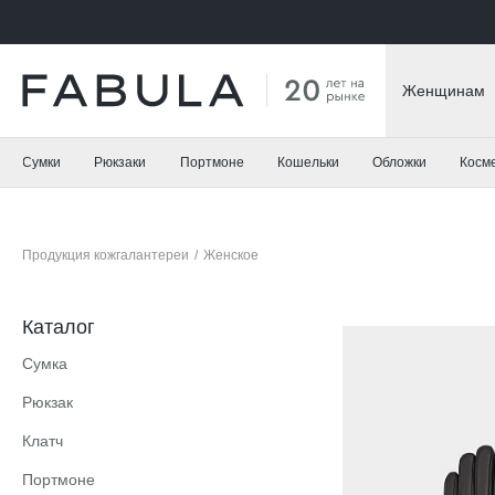
Женщинам
Сумки
Рюкзаки
Портмоне
Кошельки
Обложки
Косм
Продукция кожгалантереи
/
Женское
Каталог
Сумка
Рюкзак
Клатч
Портмоне