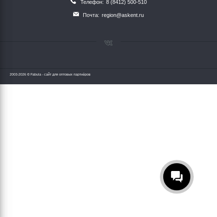
Телефон:
8 (8412) 500-510
Почта:
region@askent.ru
2003-2026 © Fabula - сайт для оптовых партнёров