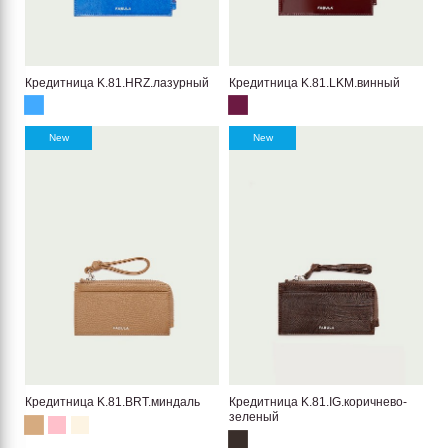
Кредитница K.81.HRZ.лазурный
Кредитница K.81.LKM.винный
New
New
Кредитница K.81.BRT.миндаль
Кредитница K.81.IG.коричнево-
зеленый