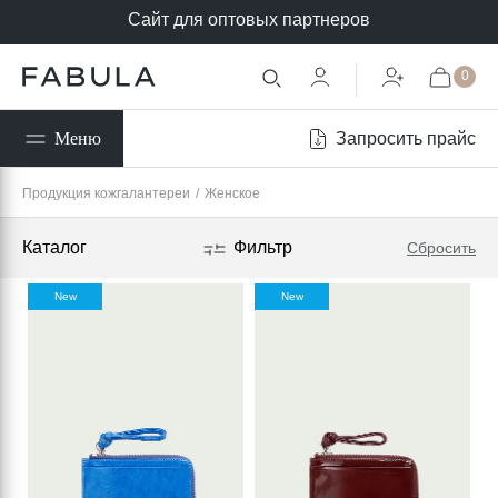
Сайт для оптовых партнеров
0
Запросить прайс
Меню
Продукция кожгалантереи
/
Женское
Каталог
Фильтр
Сбросить
New
New