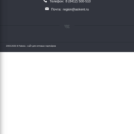
Телефон:
8 (8412) 500-510
Почта:
region@askent.ru
2003-2026 © Fabula - сайт для оптовых партнёров